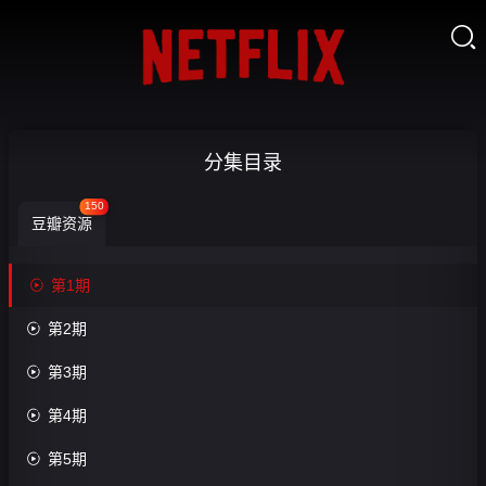

非诚
分集目录
勿扰
150
豆瓣资源
2010-

第1期
收

第1期
藏
第

第2期
20260124
期

第3期
评

第4期
分：

第5期
0.0