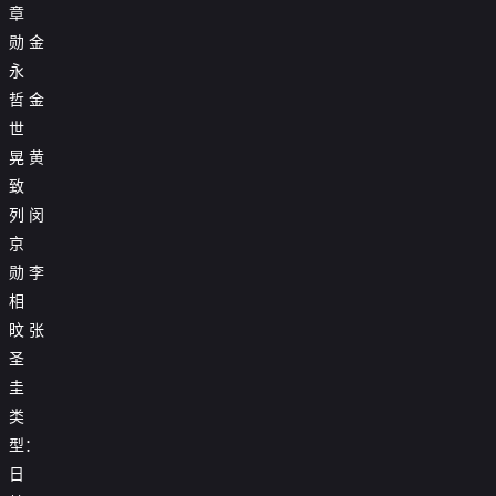

第230902期
章
勋
金

第230909期
永

第230923期
哲
金
世

第230930期
晃
黄

第231014期
致
列
闵

第231021期
京
勋
李

第231028期
相

第231104期
旼
张
圣

第231111期
圭

第231118期
类
型：

第231125期
日

第231202期