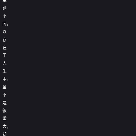
题

第240302期
不

第240309期
同，
以

第240316期
存

第240323期
在
于

第240330期
人

第240406期
生
中，

第240420期
虽

第240427期
不
是

第240504期
很
重

第240511期
大，

第240518期
却