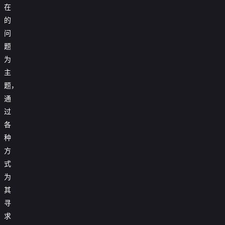
在

第240817期
的

第240824期
问
题

第240831期
为

第240907期
主
题，

第240914期
通

第240921期
过
各

第240928期
种

第241005期
方
式

第241012期
为

第241019期
其
寻

第241026期
求