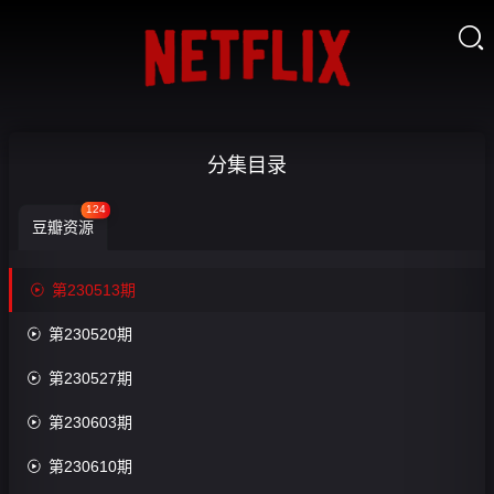

认识的
分集目录
哥哥-
124
豆瓣资源
第

230513
收

第230513期
藏
期

第230520期
第20260124

第230527期
期

第230603期
评
分：

第230610期
0.0