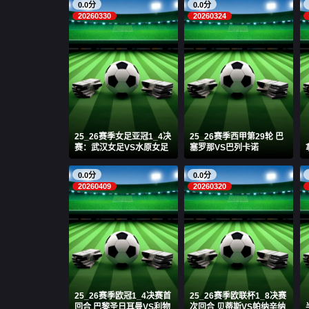
0.0分
0.0分
20260330
20260324
25_26赛季女足亚冠1_4决
25_26赛季西甲第29轮 巴
赛：武汉女足VS水原女足
塞罗那VS巴列卡诺
0.0分
0.0分
20260409
20260320
25_26赛季欧冠1_4决赛首
25_26赛季欧联杯1_8决赛
回合 巴黎圣日耳曼VS利物
次回合 贝蒂斯VS帕纳辛纳