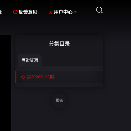



录
反馈意见
用户中心
分集目录
豆瓣资源

第20260126期
报错