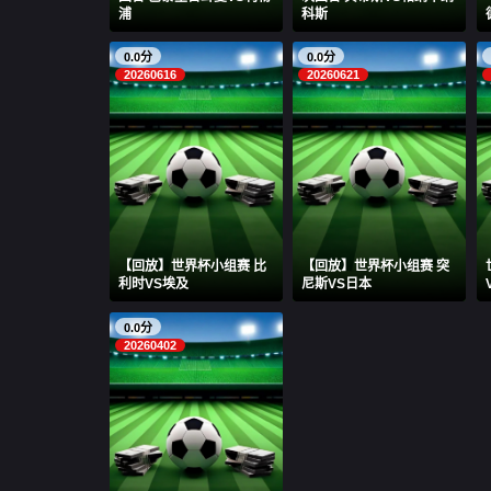
浦
科斯
0.0分
0.0分
20260616
20260621
【回放】世界杯小组赛 比
【回放】世界杯小组赛 突
利时VS埃及
尼斯VS日本
0.0分
20260402