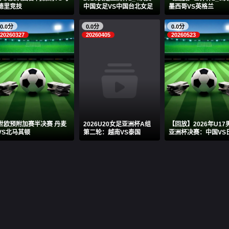
德里竞技
中国女足VS中国台北女足
墨西哥VS英格兰
0.0分
0.0分
0.0分
20260327
20260405
20260523
世欧预附加赛半决赛 丹麦
2026U20女足亚洲杯A组
【回放】2026年U17
VS北马其顿
第二轮：越南VS泰国
亚洲杯决赛：中国VS