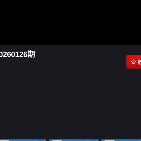
60126期
