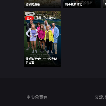
傲椒的湘菜
徒手独攀台北
0.0分
正片
梦想破灭者：一个匹克球
的故事
电影免费看
交流