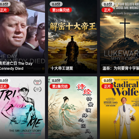
0.0分
0.0分
0.0分
正片
第10集完结
正片
肯尼迪亡日 The Day
Kennedy Died
十大帝王谜案
温吞：为何要背十字
0.0分
0.0分
0.0分
正片
第2集完结
正片