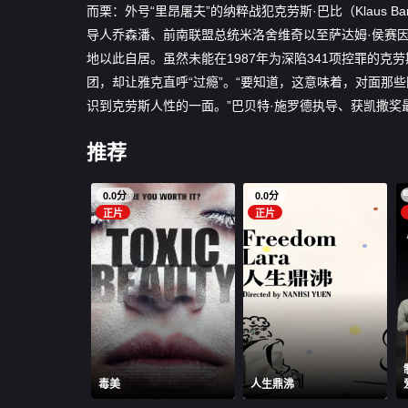
而栗：外号“里昂屠夫”的纳粹战犯克劳斯·巴比（Klaus Barb
导人乔森潘、前南联盟总统米洛舍维奇以至萨达姆·侯赛因。雅克不
地以此自居。虽然未能在1987年为深陷341项控罪的克
团，却让雅克直呼“过瘾”。“要知道，这意味着，对面那些
识到克劳斯人性的一面。”巴贝特·施罗德执导、获凯撒
推荐
0.0分
0.0分
正片
正片
毒美
人生鼎沸