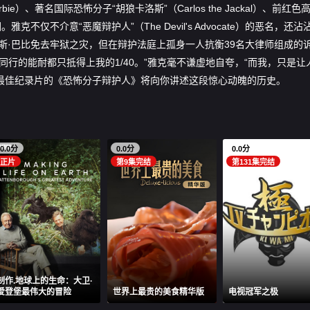
ie）、著名国际恐怖分子“胡狼卡洛斯”（Carlos the Jackal）、前红色
仅不介意“恶魔辩护人”（The Devil's Advocate）的恶名，还沾
劳斯·巴比免去牢狱之灾，但在辩护法庭上孤身一人抗衡39名大律师组成的
同行的能耐都只抵得上我的1/40。”雅克毫不谦虚地自夸，“而我，只是让
奖最佳纪录片的《恐怖分子辩护人》将向你讲述这段惊心动魄的历史。
0.0分
0.0分
0.0分
正片
第9集完结
第131集完结
制作.地球上的生命：大卫·
爱登堡最伟大的冒险
世界上最贵的美食精华版
电视冠军之极