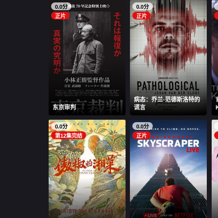
0.0分
0.0分
正片
正片
病态：乔兰·范德斯洛特的
东京审判
谎言
0.0分
0.0分
第12集完结
正片