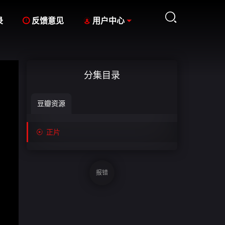



录
反馈意见
用户中心
分集目录
豆瓣资源

正片
报错