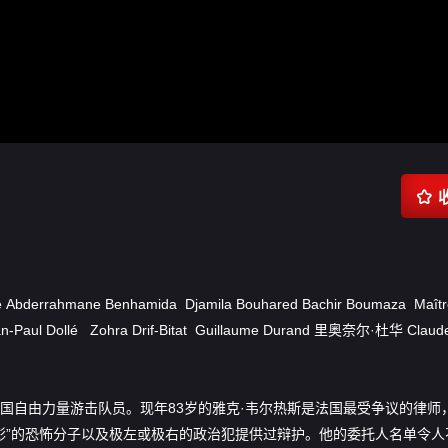

e
Abderrahmane Benhamida
Djamila Bouhared
Bachir Boumaza
Maîtr
n-Paul Dollé
Zohra Drif-Bitat
Guillaume Durand
里奥奈尔·杜华
Claud
前曾是法国自由力量游击队员。现年83岁的雅克·韦尔热斯是法国最受争议的律师
昭彰”的恐怖分子以及极左或极右的政治犯提供过辩护。他的委托人名单令人