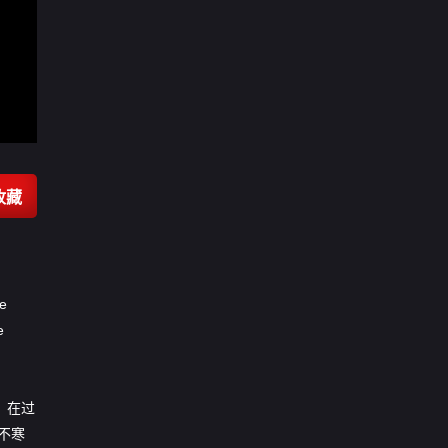
收藏
e
e
，在过
不寒