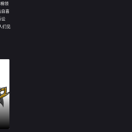
高棉领
沾自喜
诉讼
人们见