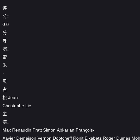
评
分：
0.0
分
导
演：
雷
米
·
贝
占
松
Jean-
Christophe
Lie
主
演：
Max
Renaudin
Pratt
Simon
Abkarian
François-
Xavier
Demaison
Vernon
Dobtcheff
Ronit
Elkabetz
Roger
Dumas
Mo