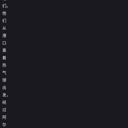
们。
他
们
从
港
口
乘
着
热
气
球
出
发，
经
过
阿
尔