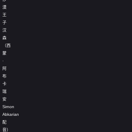
漠
王
子
汉
森
（西
蒙
·
阿
布
卡
瑞
安
Simon
Abkarian
配
音）