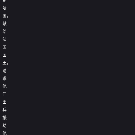
法
国，
献
给
法
国
国
王，
请
求
他
们
出
兵
援
助
他