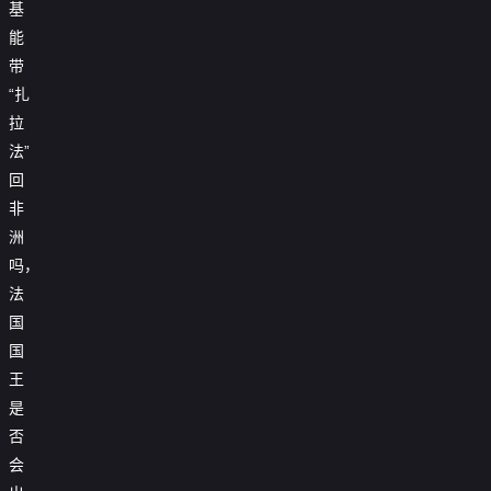
基
能
带
“扎
拉
法”
回
非
洲
吗，
法
国
国
王
是
否
会