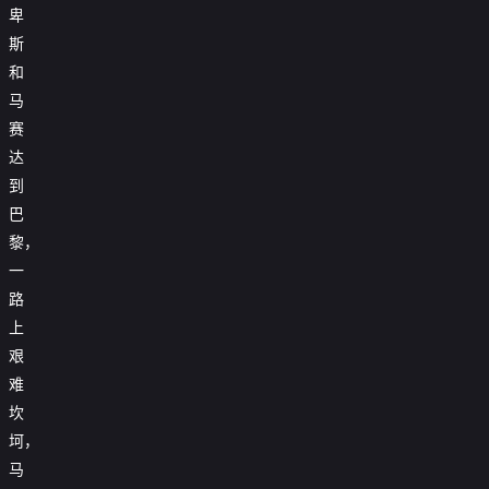
卑
斯
和
马
赛
达
到
巴
黎，
一
路
上
艰
难
坎
坷，
马