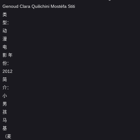
Genoud
Clara
Quilichini
Mostéfa
Stiti
类
型：
动
漫
电
影
年
份：
2012
简
介：
小
男
孩
马
基
（麦