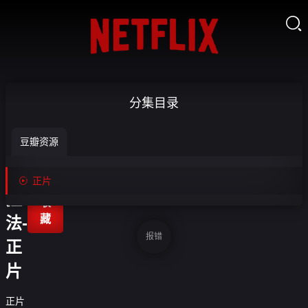

长
分集目录
颈
豆瓣资源
鹿
扎

正片

拉
收
藏
法-
报错
正
片
正片