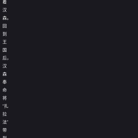
着
汉
森。
回
到
王
国
后，
汉
森
奉
命
将
“扎
拉
法”
带
到