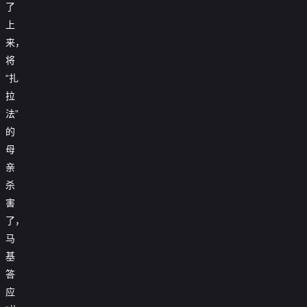
了
上
来，
将
“扎
拉
法”
的
母
亲
杀
害
了，
马
基
答
应