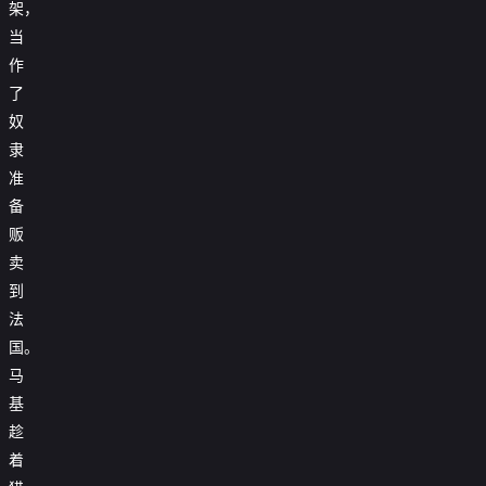
架，
当
作
了
奴
隶
准
备
贩
卖
到
法
国。
马
基
趁
着