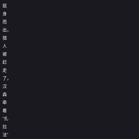
挺
身
而
出，
猎
人
被
赶
走
了，
汉
森
牵
着
“扎
拉
法”