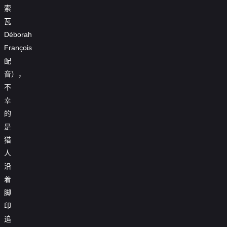
索
瓦
Déborah
François
配
音），
不
幸
的
是
猎
人
沿
着
脚
印
追