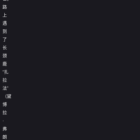
路
上
遇
到
了
长
颈
鹿
“扎
拉
法”
（黛
博
拉
·
弗
朗