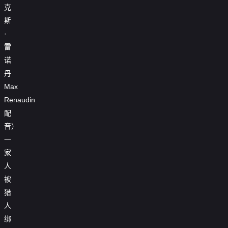
克
斯
·
雷
诺
丹
Max
Renaudin
配
音）
一
家
人
被
猎
人
绑