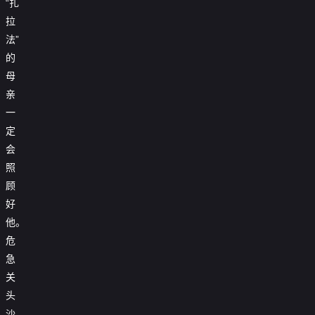
“扎
拉
法”
的
母
亲
一
定
会
照
顾
好
他。
危
急
关
头
沙