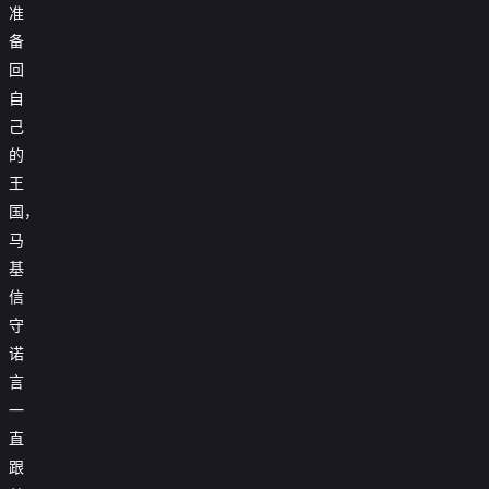
准
备
回
自
己
的
王
国，
马
基
信
守
诺
言
一
直
跟