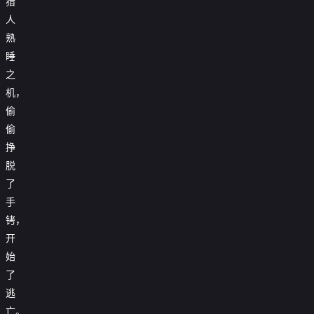
猎
人
熟
睡
之
机，
偷
偷
挣
脱
了
手
铐，
开
始
了
逃
亡。