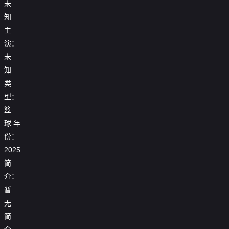
未
知
主
演：
未
知
类
型：
篮
球
年
份：
2025
简
浙
20260801
介：
江
安
浙
省
【回
暂
徽
江
【回
【回
浙
城
放】
省
省
放】
放】
【回
无
江
市
NBA
城
城
NBA
NBA
放】
【回
省
篮
夏
市
市
夏
浙
【回
简
夏
【回
NBA
放】
城
球
季
篮
篮
季
江
【回
放】
季
放】
夏
NBA
市
联
联