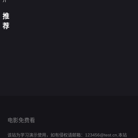
介
球
球
联
省
放】
NBA
联
NBA
季
【回
夏
篮
赛
赛
联
联
赛
城
NBA
夏
赛
夏
联
放】
季
球
全
森
赛
赛
黄
市
夏
季
太
【回
季
赛
NBA
联
推
联
场
林
第
全
蜂
篮
季
联
阳
放】
联
奇
【回
夏
赛
赛
回
狼
10
场
VS
球
联
赛
VS
NBA
赛
才
放】
季
灰
荐
全
放：
VS
轮
回
凯
联
赛
鹈
活
夏
猛
VS
NBA
联
熊
场
诸
快
全
放：
尔
赛
老
鹕
塞
季
龙
公
夏
赛
VS
回
暨
船
场
龙
特
全
鹰
VS
联
VS
牛
季
鹈
勇
放：
VS
回
游
人
0.0分
场
VS
太
赛
步
联
鹕
士
0.0分
上
嵊
放：
VS
20260716
回
凯
阳
0.0分
快
行
赛
VS
20260718
虞
州
0.0分
亳
常
放：
尔
20260715
船
者
0.0分
国
骑
VS
20260713
州
山
0.0分
开
特
VS
20260715
王
士
0.0分
越
vs
20260713
化
人
0.0分
湖
VS
20260806
城
0.0分
合
VS
20260714
人
0.0分
黄
20260804
肥
0.0分
衢
20260716
蜂
0.0分
20260714
江
0.0分
20260804
0.0分
20260715
0.0分
20260801
0.0分
20260718
20260806
电影免费看
该站为学习演示使用，如有侵权请邮箱：123456@test.cn,本站