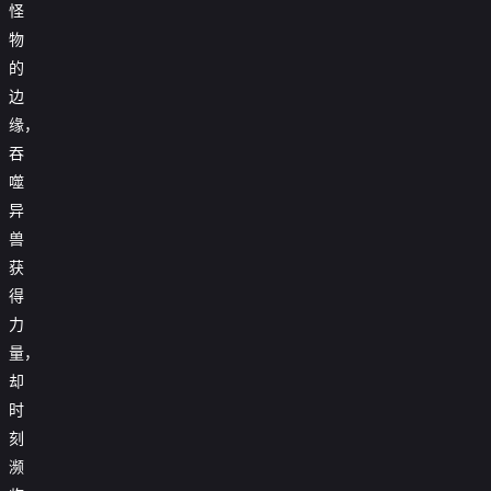
怪
物
的
边
缘，
吞
噬
异
兽
获
得
力
量，
却
时
刻
濒