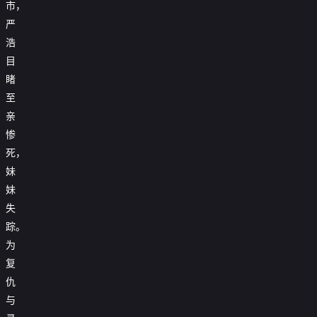
市，
严

第29集
浩

第30集
目
睹

第31集
至

第32集
亲
惨

第33集
死，

第34集
妹
妹

第35集
失

第36集
踪。
为

第37集
复
仇

第38集
与

第39集