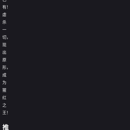
有！
虐
杀
一
切，
现
出
原
形，
我
成
的
亡
师
灵
为
傅
天
猩
辉
每
灾：
夜
到
我
红
大
大
抬
小
限
之
手
姐
才
百
王！
想
突
万
云
让
破
骨
深
我
动
海
不
蛇
推
都
告
态
动
知
女