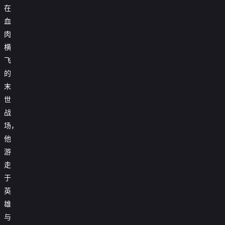
在
血
肉
横
飞
的
末
世
战
场，
他
游
走
于
英
雄
与