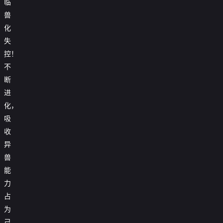
临
兽
化
失
控！
不
断
进
化，
吸
收
异
兽
能
力
占
为
己