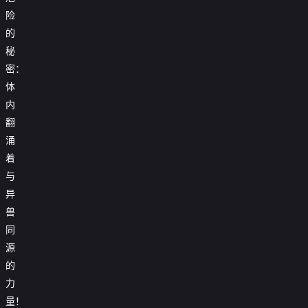
险

第51集
的

第52集
秘
密：

第53集
体
内
翻
涌
着
与
异
兽
同
源
的
力
量！