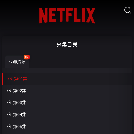

灾厄
分集目录
降
53
豆瓣资源
临：
我进

第01集
化为

第02集

猩红
收

第03集
之
藏

第04集
王-

第05集
第