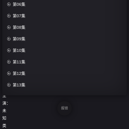
01

第06集
集

第07集
第34集

第08集
评

第09集
分：

第10集
0.0
分

第11集
导
演：

第12集
未

第13集
知
主

第14集
演：

第15集
报错
未
知

第16集
类