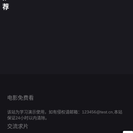
市
白
漫
我
我
态
梦
村：
荐
古
通
画
是
叫
漫
末
叶
特
蜕
仙
重
往
第
大
MT
画
世
罗
天
斗
别
皮
剑
医
金
大
一
仙
第
求
丽
相
罗
篇：
祭
仙
0.0
求
人
季
尊
时
五
生
金
0.0
大
逐
品
在
分
揍，
的
0.0
动
光
季
之
鎏
分
陆
冥
0.0
大
此
我
阶
第
分
态
代
0.0
美
心
2：
之
第
分
千
98
0.0
要
梯
漫
理
第
分
女
137
0.0
绝
役
小
集
第
分
无
13
0.0
画
人
如
集
第
分
世
76
0.0
镇
敌
集
第
分
第
14
0.0
云
唐
集
第
分
10
0.0
了
二
集
第
分
86
0.0
门
集
第
分
10
0.0
季
集
第
分
2
0.0
完
集
第
分
2
0.0
完
集
第
分
结
4
0.0
完
集
第
分
结
1
完
集
第
分
结
22
集
第
结
60
集
第
134
集
18
集
集
完
结
电影免费看
该站为学习演示使用，如有侵权请邮箱：123456@test.cn,本站
保证24小时以内清除。
交流求片