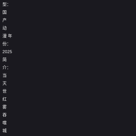

第17集
型：
国

第18集
产

第19集
动
漫
年

第20集
份：

第21集
2025
简

第22集
介：

第23集
当
灭

第24集
世
红

第25集
雾

第26集
吞
噬

第27集
城

第28集