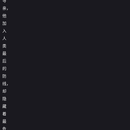
寻
亲，

第40集
他

第41集
加
入

第42集
人

第43集
类
最

第44集
后

第45集
的
防

第46集
线，

第47集
却
隐

第48集
藏

第49集
着
最

第50集
危