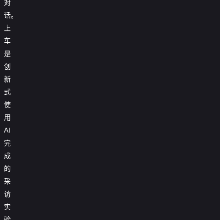
对
话。
上
车
是
创
新
式
使
用
AI
完
成
的
采
访
实
验，