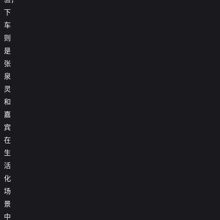
下
车
则
是
张
泉
灵
和
嘉
宾
在
生
活
化
场
景
中