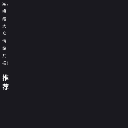
案，
唤
醒
大
众
情
绪
共
振！
日
落
喜
音
时
推
欢
乐
三
分
你
喜
你
缘
餐
说
马
好
剧
荐
我
计
我
李
四
爱
栏
说
德
幽
也
划
在
逵
季
你
花
唱
云
天
默
势
是
2
中
断
第
花
毛
酱
社
网：
大
均
第
国
萌
案
0.0分
健
三
便
雪
乙
夺
赛
0.0分
力
六
当
宠
20260104
康
名
季
0.0分
利
汪
巳
命
0.0
敌
季
第
农
来
陪你追日
脱
嘴
0.0
店
2021
第
年
冲
分
20260102
的
人
啦
落第2期
0.0分
口
贺
分
20180130
第
封
突
期
0.0分
我
第
第
秀
岁
期
第
0.0分
三
淘
箱
1
20260607
们
0.0分
二
20260509
第
0.0
季
汰
第
庆
期
第1期陪
季
期北京篇
第
0.0分