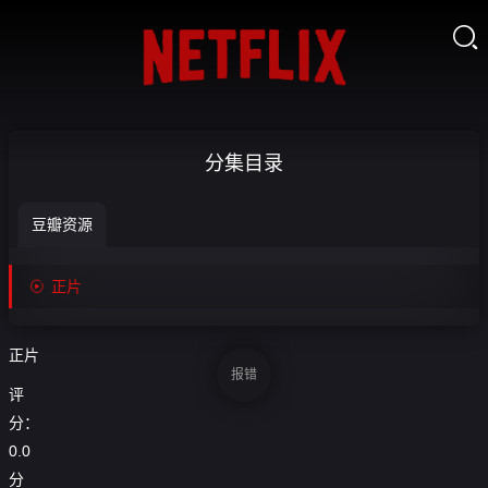

遇见
分集目录
你之
豆瓣资源

后
收
2020-
藏

正片
正片
正片
报错
评
分：
0.0
分