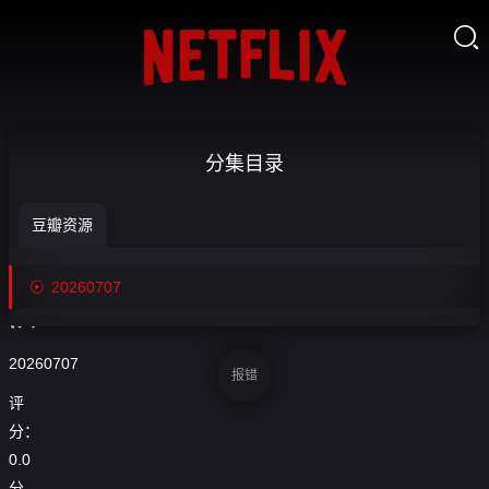

【回放】
分集目录
NBA夏季联
豆瓣资源
赛 热火VS勇

收
士金

20260707
藏
队-20260707
20260707
报错
评
分：
0.0
分