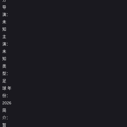
导
演：
未
知
主
演：
未
知
类
型：
足
球
年
25_26
份：
25_26
25_26
赛
【回
赛
2026
赛
季
放】
季
25_26
季
女
25_26
简
欧
赛
【回
欧
足
赛
2026
联
季
放】
冠
亚
介：
季
女
杯
西
世
1_4
冠
欧
【回
足
1_8
甲
暂
界
决
1_4
冠
放】