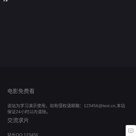
界
劣，
不
东
年
青
心
上
的
统
十
这
做
北
错
梅
药
心
2
万
公
候
0.0
付
梦
错
似
尖
0.0
许
年
主
门
分
遇
0.0
付
渊
偏
分
愿
0.0
可
妇
冷
良
全
分
红
第
0.0
药
宠
神
全
分
太
0.0
妃
人
集
妆，
十
全
分
膳
0.0
调
灯
集
好
全
分
养
完
0.0
嫁
梳
集
王
全
分
香
完
0.0
了
集
明
全
结
分
得
完
0.0
妃
集
皇
全
结
分
完
0.0
君
集
良
全
结
分
完
0.0
后
集
全
结
分
完
0.0
侯
集
全
结
分
完
0.0
集
全
结
分
完
0.0
集
全
结
分
完
0.0
集
全
结
分
完
集
全
结
分
完
集
全
结
完
集
全
结
完
集
结
完
集
结
完
结
完
结
结
电影免费看
该站为学习演示使用，如有侵权请邮箱：123456@test.cn,本站
保证24小时以内清除。
交流求片
站长QQ:123456