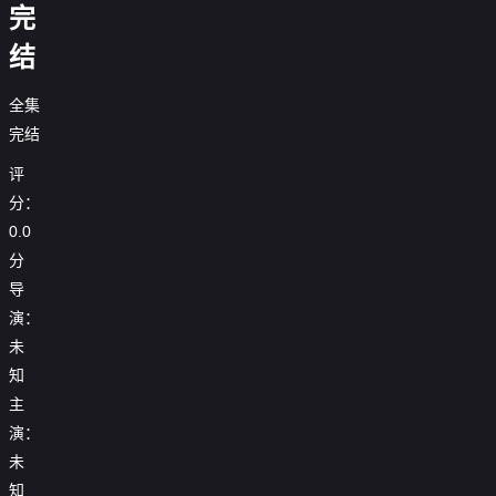
完
结
全集
完结
评
分：
0.0
分
导
演：
未
知
主
演：
未
知