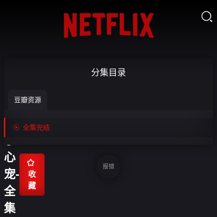

替
分集目录
嫁
豆瓣资源
王
爷

全集完结
掌
心

报错
宠-
收
藏
全
集