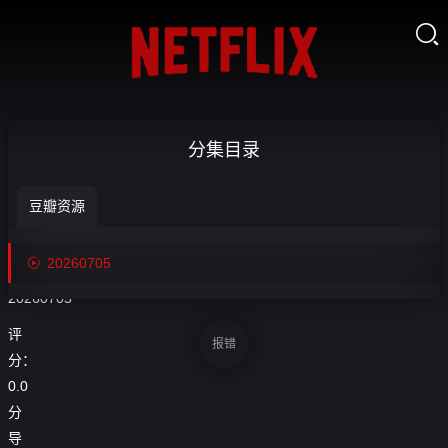

【回放】
分集目录
NBA夏季联

豆瓣资源
赛 老鹰VS爵
收
藏
士-20260705

20260705
20260705
评
报错
分：
0.0
分
导