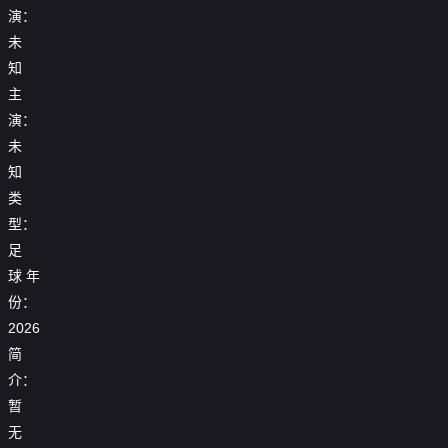
演：
未
知
主
演：
未
知
类
型：
足
球
年
25_26
份：
25_26
25_26
赛
【回
赛
2026
赛
季
放】
季
25_26
季
女
25_26
简
欧
赛
2026
【回
欧
足
赛
联
季
女
放】
冠
亚
介：
季
杯
西
足
世
1_4
冠
欧
【回
1_8
甲
暂
亚
界
决
1_4
冠
放】
【回
决
第
洲
杯
25_26
赛
决
半
世
无
放】
赛
29
杯
小
赛
首
赛：
决
界
【回
世