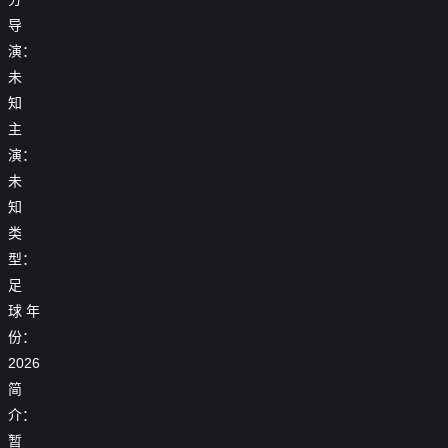
导
演：
未
知
主
演：
未
知
类
型：
足
球
年
25_26
份：
25_26
25_26
赛
【回
赛
2026
赛
季
放】
季
25_26
季
女
25_26
简
欧
赛
【回
欧
足
赛
联
季
放】
2026
冠
亚
介：
季
杯
西
世
女
1_4
冠
欧
【回
1_8
甲
暂
界
足
决
1_4
冠
放】