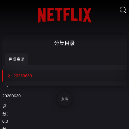

【回放】世
分集目录
界杯1_16决
豆瓣资源
赛 荷兰VS摩

收
洛

20260630
藏
哥-20260630
20260630
报错
评
分：
0.0
分