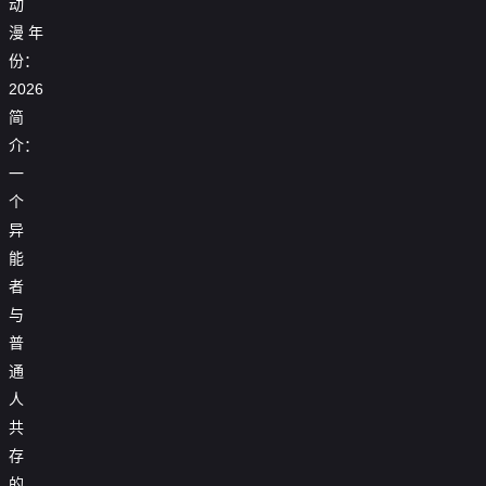
动

第17集
漫
年

第18集
份：
2026

第19集
简

第20集
介：
一

第21集
个

第22集
异
能

第23集
者

第24集
与
普

第25集
通

第26集
人
共

第27集
存
的

第28集