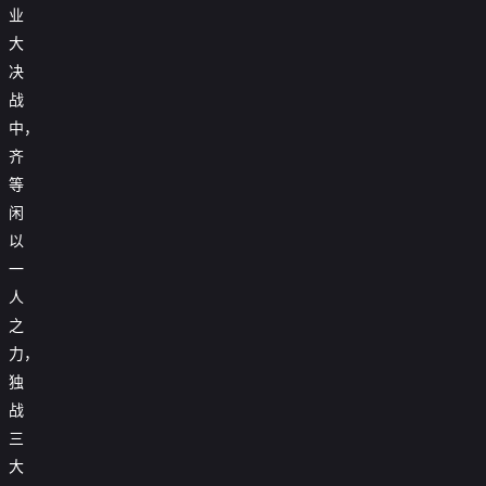
业

第96集
大
决

第97集
战

第98集
中，
齐

第99集
等

第100集
闲
以

第101集
一

第102集
人
之

第103集
力，

第104集
独
战

第105集
三
大

第106集