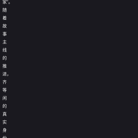
家”。

第62集
随

第63集
着
故

第64集
事

第65集
主
线

第66集
的
推

第67集
进，

第68集
齐
等

第69集
闲

第70集
的
真

第71集
实

第72集
身
份