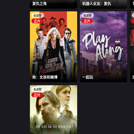
复仇之角
机器人女友：复仇
0.0分
0.0分
正片
正片
枪：女孩和赌博
一起玩
0.0分
正片