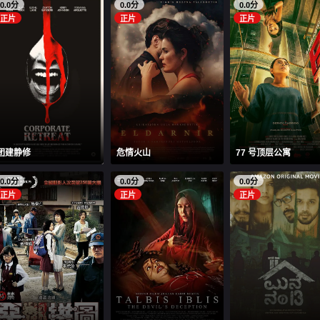
0.0分
0.0分
0.0分
正片
正片
正片
团建静修
危情火山
77 号顶层公寓
0.0分
0.0分
0.0分
正片
正片
正片