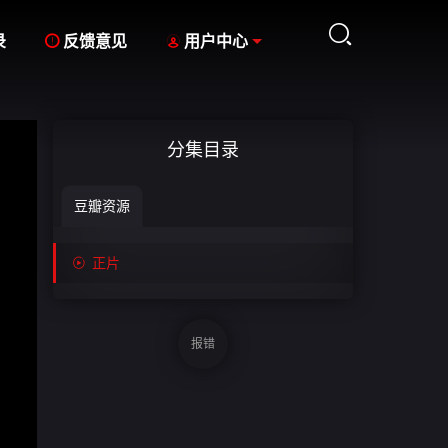



录
反馈意见
用户中心
分集目录
豆瓣资源

正片
报错