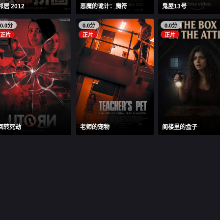
邻居 2012
恶魔的诡计：魔符
鬼屋13号
0.0分
0.0分
0.0分
正片
正片
正片
回转死劫
老师的宠物
阁楼里的盒子