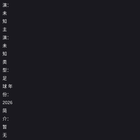
演：
未
知
主
演：
未
知
类
型：
足
球
年
25_26
份：
25_26
25_26
赛
【回
赛
2026
赛
季
放】
季
25_26
季
女
25_26
简
欧
赛
欧
足
赛
【回
联
季
2026
冠
亚
介：
季
放】
杯
西
女
1_4
冠
欧
【回
世
1_8
甲
暂
【回
足
决
1_4
冠
放】
界
决
第
放】
25_26
亚
赛
决
半
世
无
杯
赛
29
【回
世
赛
洲
首
赛：
决
界
小