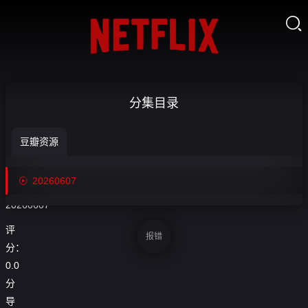

【回放】世
分集目录
界杯热身赛

豆瓣资源
巴西VS埃
收
藏
及-20260607

20260607
20260607
评
报错
分：
0.0
分
导