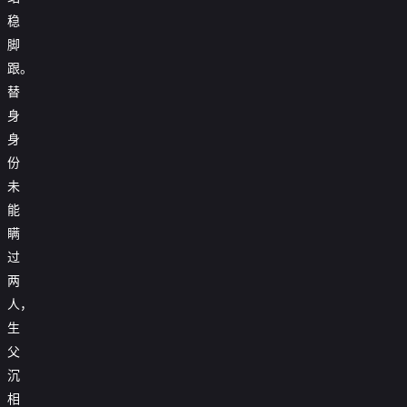
稳
脚
跟。
替
身
身
份
未
能
瞒
过
两
人，
生
父
沉
相