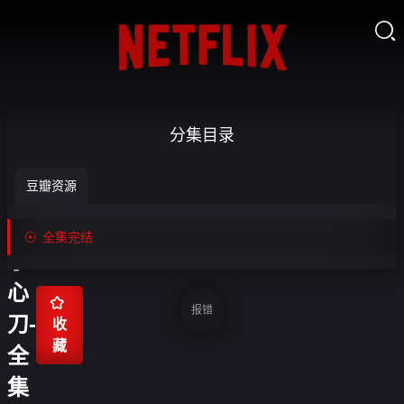

摄
分集目录
政
豆瓣资源
王
的

全集完结
掌
心

报错
刀-
收
藏
全
集