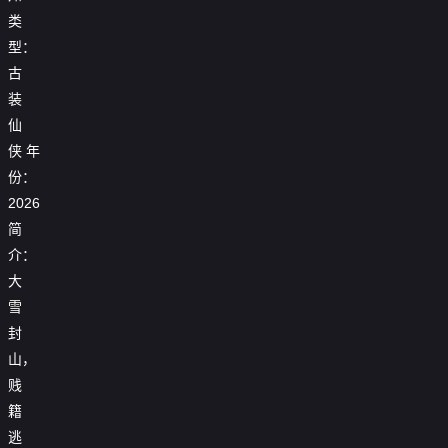
类
型：
古
装
仙
侠
年
份：
2026
简
介：
大
雪
封
山，
贱
籍
逃