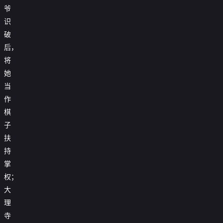
爷
识
破
后，
将
她
当
作
棋
子
扶
持
掌
权；
大
理
寺