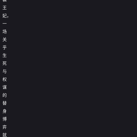
王
妃，
一
场
关
乎
生
死
与
权
谋
的
替
身
博
弈
娘
亲
就