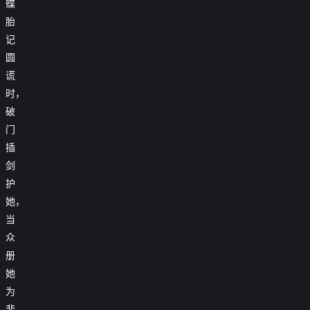
蝶
胎
记
圆
谎
时，
破
门
插
剑
护
她，
当
众
册
她
为
裴