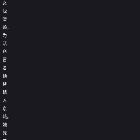
女
沈
清
婉，
为
活
命
冒
名
顶
替
踏
入
京
城。
她
凭