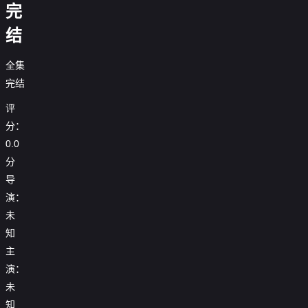
完
结
全集
完结
评
分：
0.0
分
导
演：
未
知
主
演：
未
知