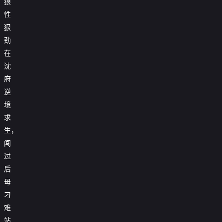
狼
性
狠
劲
在
沈
府
逆
境
求
生，
闯
过
后
母
刁
难
站