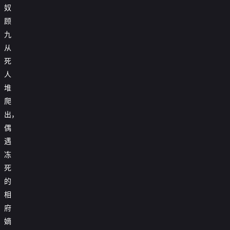
奴
顾
九
从
死
人
堆
爬
出，
偶
遇
冻
死
的
相
府
嫡