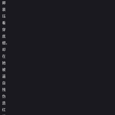
卿
裴
珏
看
穿
底
细，
却
在
她
被
逼
自
残
伪
造
红