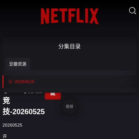

【回放】
分集目录
25_26赛季
豆瓣资源
西甲第38轮
比利亚雷亚


20260525
收
尔VS马德里
藏
竞
报错
技-20260525
20260525
评