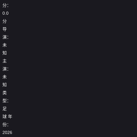
分：
0.0
分
导
演：
未
知
主
演：
未
知
类
型：
足
球
年
25_26
份：
25_26
25_26
赛
【回
赛
2026
赛
季
放】
季
25_26