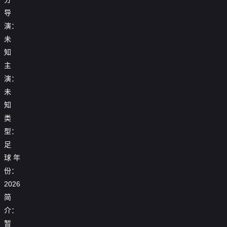
导
演：
未
知
主
演：
未
知
类
型：
足
球
年
25_26
份：
25_26
25_26
赛
【回
赛
2026
赛
季
放】
季
25_26
季
女
25_26
简
欧
赛
2026
【回
欧
足
赛
联
季
女
放】
冠
亚
介：
季
杯
西
足
世
1_4
冠
欧
【回
1_8
甲
暂
亚
界
决
1_4
冠
放】