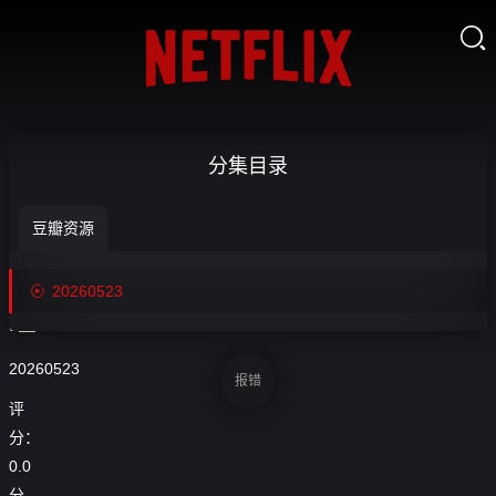

【回放】
分集目录
TSS泰国超
豆瓣资源
级系列赛：

收
GT3组_M

20260523
藏
组-20260523
20260523
报错
评
分：
0.0
分