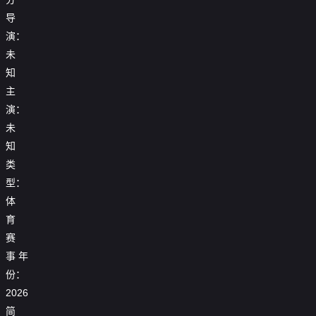
导
演：
未
知
主
演：
未
知
类
型：
体
育
赛
事
年
25_26
份：
25_26
25_26
赛
【回
赛
2026
赛
季
放】
季
25_26
季
女
25_26
简
欧
赛
【回
欧
足