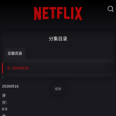

[回
分集目录
放]2026UTMB-
豆瓣资源
澳大利亚超级

收
越野赛

20260516
藏
上-20260516
20260516
报错
评
分：
0.0
分