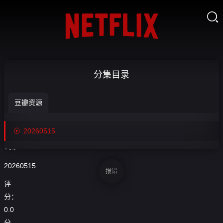

[回放] 25_26
分集目录
赛季西甲第
豆瓣资源
36轮瓦伦西

收
亚VS巴列卡

20260515
藏
诺-20260515
20260515
报错
评
分：
0.0
分