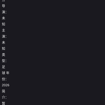
导
演：
未
知
主
演：
未
知
类
型：
足
球
年
25_26
份：
25_26
25_26
赛
【回
赛
2026
赛
季
放】
季
25_26
季
女
25_26
简
欧
赛
2026
【回
欧
足
赛
联
季
女
放】
冠
亚
介：
季
杯
西
足
世
1_4
冠
欧
【回
1_8
甲
暂
亚
界
决
1_4
冠
放】