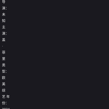
导
演：
未
知
主
演：
盖
·
菲
里
类
型：
欧
美
综
艺
年
份：