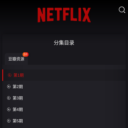

盖
分集目录
伊
10
豆瓣资源
的
杂

第1期
货

第2期
店

第3期
游

第4期
戏

第5期
第
