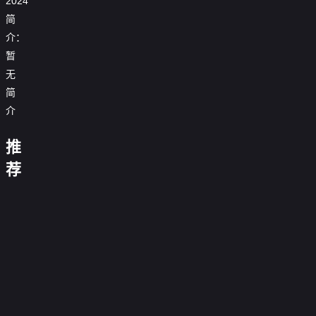
2024
简
介：
盖
暂
伊
的
无
杂
简
货
追
极
糟
店
踪
速
介
《运
糕
游
巨
前
动
厨
戏
型
进
画
子
第
鱼
推
第
刊》
大
三
前
三
地
泳
改
十
欲
传
真
荐
十
狱
装
造
六
罢
第
家
爱
与
八
厨
伸
欲
第
季
不
五
赤
有
龄
斯
海
季
神：
展
罢
十
欲
能
季
裸
恶
距
托
洋
0.0
异
台
不
八
罢
第
0.0
与
猫
离
克
共
分
国
走
0.0
能
季
不
一
分
恐
第
0.0
斯
舞
寻
进
第
分
第
0.0
能
季
惧
七
第
分
双
10
0.0
味
去
小
五
第
分
第
12
0.0
第
季
胞
期
正
分
第
12
0.0
人
季
六
集
第
分
十
0.0
胎
完
片
二
期
第
分
物
5
0.0
季
完
七
第
分
结
10
0.0
季
完
说
期
第
分
结
4
0.0
季
期
第
分
结
8
0.0
大
期
第
分
1
0.0
完
期
第
分
2
0.0
完
集
第
分
结
10
0.0
完
集
第
分
结
8
集
第
分
结
10