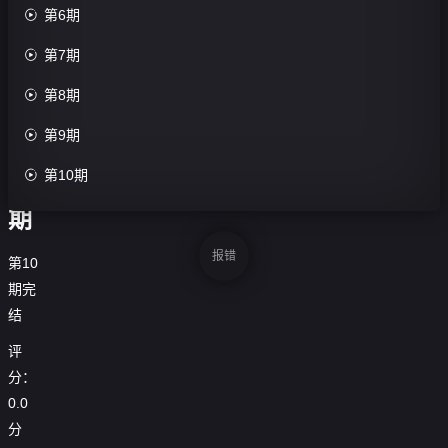
收
三

第6期
藏
十

第7期
六

第8期
季-

第9期
第

第10期
1
期
报错
第10
期完
结
评
分：
0.0
分