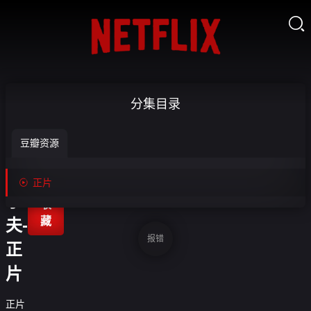

激
分集目录
进
豆瓣资源
的
沃

正片

尔
收
藏
夫-
报错
正
片
正片