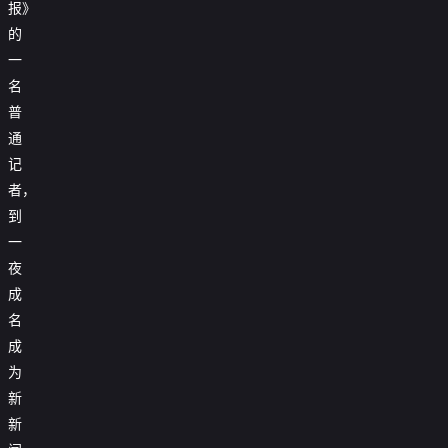
报》
的
一
名
普
通
记
者，
到
一
夜
成
名
成
为
新
新