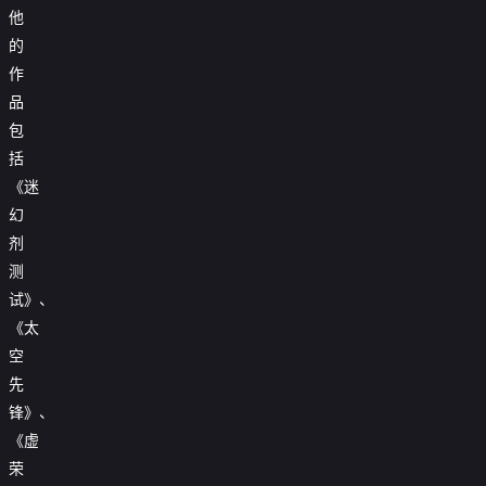
他
的
作
品
包
括
《迷
幻
剂
测
试》、
《太
空
先
锋》、
《虚
荣