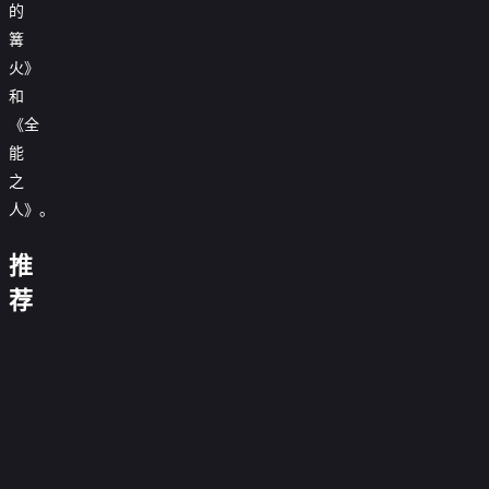
制
的
作.
篝
地
球
火》
上
和
的
生
《全
命：
大
能
卫
病
世
之
·
态：
界
爱
乔
人》。
上
登
兰
最
堡
·
贵
肯
最
推
范
的
梦
尼
伟
温
电
德
人
美
想
Tri.Me:
迪
大
吞：
视
荐
斯
生
诗
食
破
毒
西
亡
的
为
冠
洛
鼎
经
十
精
灭
东
美
里
日
冒
何
军
特
沸
情
大
华
者：
京
·
The
险
要
之
徒
的
0.0
景
帝
版
一
傲
审
林
Day
0.0
背
极
手
谎
分
演
王
0.0
个
椒
判
德
Kennedy
分
激
十
0.0
独
言
绎
谜
正
分
匹
的
0.0
利
Died
进
字
正
分
攀
0.0
之
案
片
克
湘
正
分
的
0.0
的
架
片
台
第
分
国
0.0
球
菜
片
故
第
分
沃
9
0.0
北
风
正
分
的
131
0.0
事
尔
集
正
分
0.0
上
片
故
集
正
分
0.0
夫
完
片
第
分
0.0
事
完
片
正
分
结
10
0.0