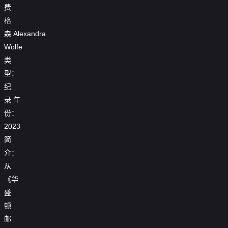
费
格
森
Alexandra
Wolfe
类
型：
纪
录
年
份：
2023
简
介：
从
《华
盛
顿
邮