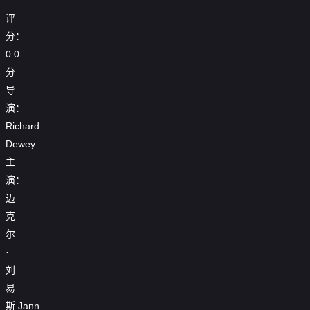
评
分：
0.0
分
导
演：
Richard
Dewey
主
演：
迈
克
尔
·
刘
易
斯
Jann