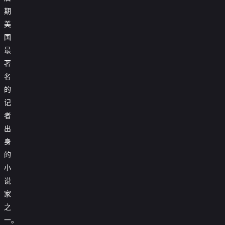
期
美
国
最
著
名
的
记
者
出
身
的
小
说
家
之
一。