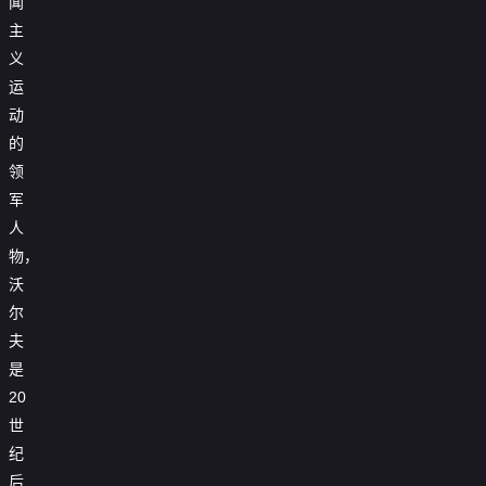
闻
主
义
运
动
的
领
军
人
物，
沃
尔
夫
是
20
世
纪
后