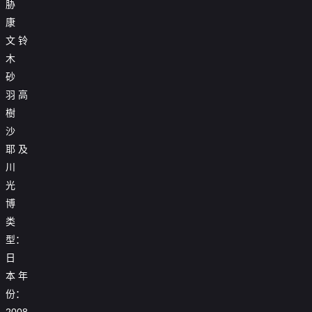
胁

第17集
康

第18集
文
铃
木

第19集
砂
羽
高
樹
沙
耶
及
川
光
博
类
型：
日
本
年
份：
2008