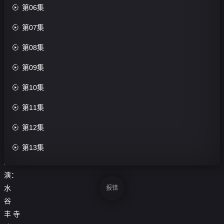
集完

第06集
结

第07集
评
分：

第08集
0.0

第09集
分
导

第10集
演：

第11集
和
泉

第12集
圣

第13集
治
主

第14集
演：

第15集
水
报错
谷

第16集
丰
寺