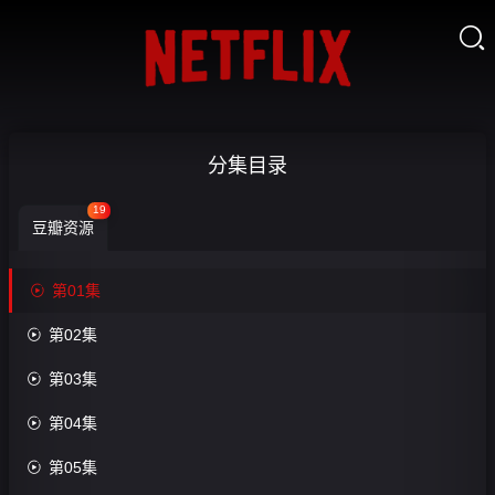

相
分集目录
棒
19
豆瓣资源
第
7

第01集
季-


第02集
第
收
藏
01

第03集
集

第04集

第05集
第19