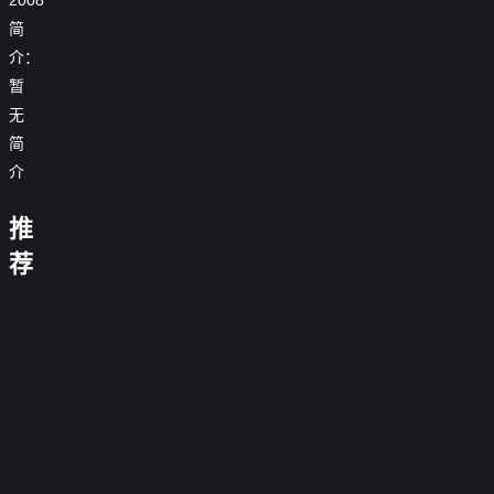
简
介：
大
追
暂
踪
40
无
〜
岁
警
简
前
视
想
厅
介
要
SSBC
达
强
住
成
夫
行
推
出
宅
雷
假
的
妇
犯
轨
区
欧
面
10
横
别
我
系
荐
禁
的
奥
忍
晚
件
滨
姓
的
〜
止
两
特
者
酌
露
事
邻
刑
老
第
不
人
曼
赤
的
奈
居
警
大、
二
胡
倫
0.0
普
影
流
之
第
0.0
我
季
乱
禁
分
通
0.0
外
派
殇
一
分
天
的
0.0
的
止
相
话
第
分
道
5：
0.0
季
狼
英
第
分
深
12
0.0
棒
版
之
夏
第
分
恶
10
0.0
星
雄
11
见
集
分
第
3
0.0
歌
篇
之
集
第
分
的
全
0.0
君
三
集
第
分
第
1
0.0
华
完
反
集
第
分
1
0.0
季
二
集
第
分
结
5
0.0
证
集
第
分
7
0.0
季
集
第
分
51
0.0
集
第
分
10
0.0
集
第
分
2
0.0
集
第
分
1
完
集
第
分
1