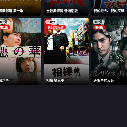
横滨邻居 第一季
雷欧奥特曼 普通话版
我的老大、我的英雄
0.0分
0.0分
0.0分
第1集
第19集完结
第4集
恶之华
相棒 第三季
天狼星的反证