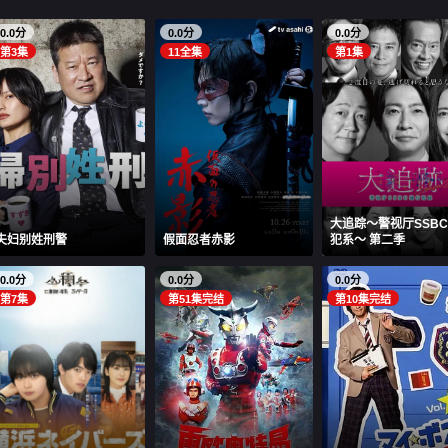
0.0分
0.0分
0.0分
第3集
11全集
第1集
大追踪〜警视厅SSB
夫妇别姓刑警
假面忍者赤影
犯系〜 第二季
0.0分
0.0分
0.0分
第7集
第51集完结
第10集完结