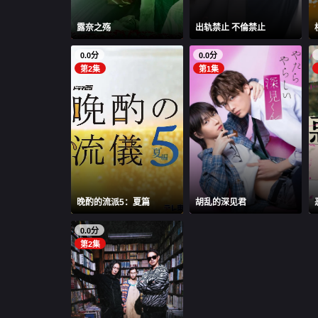
露奈之殇
出轨禁止 不倫禁止
0.0分
0.0分
第2集
第1集
晚酌的流派5：夏篇
胡乱的深见君
0.0分
第2集