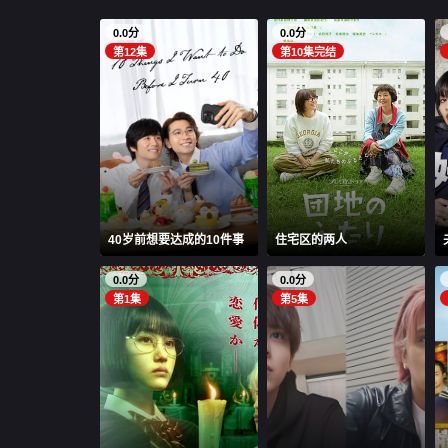
0.0分
0.0分
第12集
第10集完结
40岁前想要达成的10件事
住宅区的两人
0.0分
0.0分
第1集
第5集