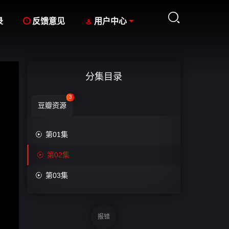



录
反馈意见
用户中心
分集目录
3
豆瓣资源

第01集

第02集

第03集
报错