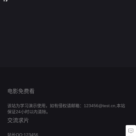
后，
得
命
华
走
王
带
发
穿
妹，
公
点
和
兽
遗
我
苟，
中
拐
反
妈
飞
市
越
我
他
前
世
憾
让
还
注
个
派
0.0
整
场
70
灵
超
任
当
0.0
原
得
定
阎
大
分
个
0.0
炮
根
爱
一
神
分
主
抱
0.0
王
佬
家
全
分
灰
逆
0.0
起
女
无
大
全
分
生
0.0
小
族
集
女
天
全
分
穿
0.0
路
腿
集
个
全
分
镇
完
0.0
配
了
集
越
全
分
可
完
0.0
娃
集
深
全
结
分
被
完
0.0
了
集
走
全
结
分
完
0.0
巷
集
团
全
结
分
完
0.0
了
集
全
结
分
完
0.0
宠
集
全
结
分
完
0.0
集
全
结
分
完
0.0
集
全
结
分
完
0.0
集
全
结
分
完
集
全
结
分
完
集
全
结
完
集
全
结
完
集
结
完
集
结
完
结
完
结
结
电影免费看
该站为学习演示使用，如有侵权请邮箱：123456@test.cn,本站
保证24小时以内清除。
交流求片
站长QQ:123456