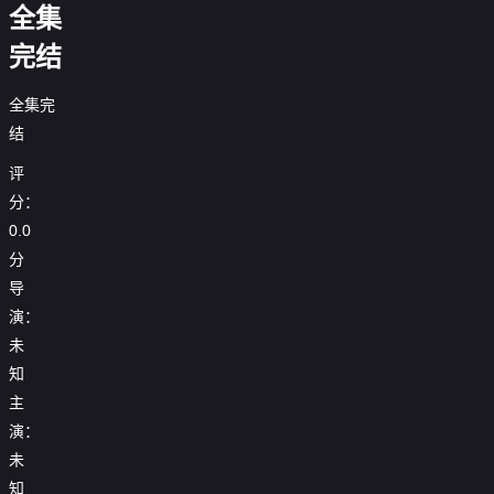
全集
完结
全集完
结
评
分：
0.0
分
导
演：
未
知
主
演：
未
知