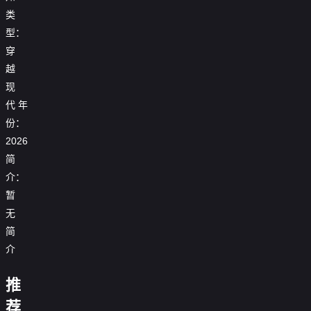
类
型：
穿
越
现
代
年
份：
2026
简
穿
介：
重
穿
越
启
书
暂
原
十
穿
后，
鬼
始
八
无
成
我
屋
部
岁，
穿
虐
在
通
简
落，
38
书
文
真
穿
现
解
岁
后
穿
短
假
介
到
代，
穿
穿
锁
系
穿
我
越
命
千
五
农
成
书
图
统
越
成
八
女
金
百
女
炮
后，
鉴
弥
了
了
推
零
主，
文
年
开
灰
冷
就
补
穿
不
你
当
我
里
后，
起
小
面
能
我
人
书
仅
的
荐
德
拐
当
我
批
师
老
加
我
在
生