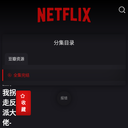

穿成
分集目录
虐文
豆瓣资源
短命
女

全集完结
主，
我拐

报错
走反
收
藏
派大
佬-