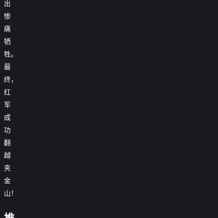
出
惨
痛
牺
牲。
最
终，
红
军
成
功
翻
越
夹
金
山！
普