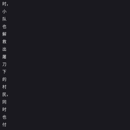
时，
小
队
也
解
救
出
屠
刀
下
的
村
民，
同
时
也
付