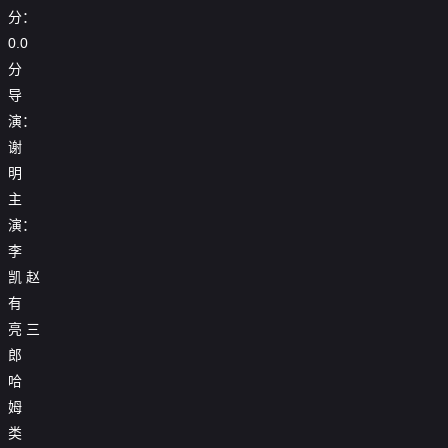
分：
0.0
分
导
演：
谢
明
主
演：
李
凯
赵
有
亮
三
郎
哈
姆
类