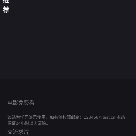
推
南
精
通
征
延
荐
英
人
北
坪
白
逃
部
的
战
海
色
离
队
战
无
战
严
索
0.0
争
战
名
0.0
索
英
冬
比
分
0.0
争
岛
战
分
拉
雄
0.0
革
堡
大
正
分
与
0.0
大
马
特
连
第
分
命
0.0
无
捷
片
音
正
分
地
6
0.0
·
2020
往
正
分
境
0.0
重
乐
片
儿
集
正
分
撒
0.0
事
片
之
正
分
返
0.0
女
完
片
哈
正
分
0.0
兽
片
前
正
分
结
0.0
拉
片
正
分
0.0
线
片
正
分
0.0
片
正
分
0.0
片
正
分
0.0
片
正
分
片
正
分
片
正
片
正
片
片
电影免费看
该站为学习演示使用，如有侵权请邮箱：123456@test.cn,本站
保证24小时以内清除。
交流求片