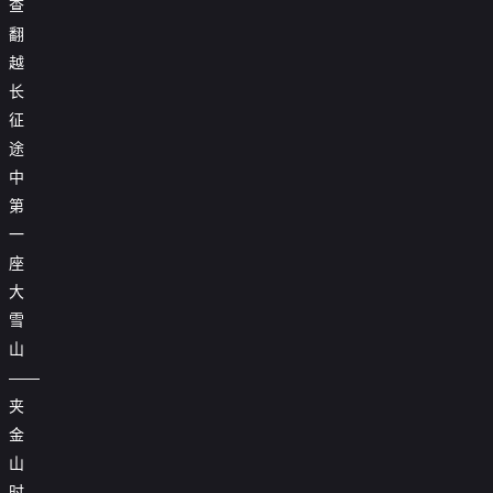
查
翻
越
长
征
途
中
第
一
座
大
雪
山
——
夹
金
山
时，