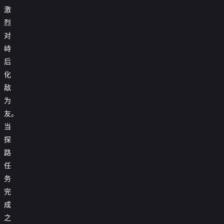
激
烈
对
峙
后
化
敌
为
友。
当
探
路
任
务
完
成
之