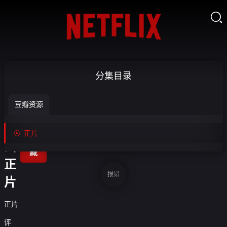

突
分集目录
进
豆瓣资源
夹
金


正片
收
山-
藏
正
报错
片
正片
评