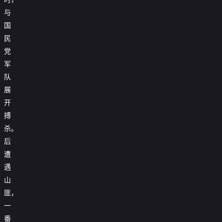
与
国
民
党
军
队
展
开
搏
杀。
后
遭
遇
山
匪，
一
番