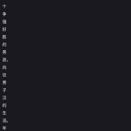
个
争
强
好
胜
的
男
孩，
向
往
男
子
汉
的
生
活。
年