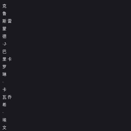
克
鲁
斯
雷
蒙
德
·J·
巴
里
卡
罗
琳
·
卡
瓦
乔
希
·
埃
文