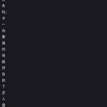
失
利，
令
一
向
要
强
的
他
毅
然
告
别
了
恋
人
唐