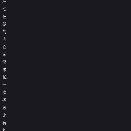
冲
动
在
朗
的
内
心
渐
渐
滋
长。
一
次
摔
跤
比
赛
的