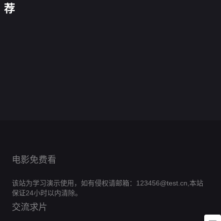
征
延
荐
英
人
北
坪
白
逃
部
的
战
海
色
离
队
战
无
战
严
索
0.0
争
战
名
0.0
索
英
冬
比
分
0.0
争
岛
战
分
拉
雄
0.0
革
堡
大
正
分
与
0.0
大
马
特
连
第
分
命
0.0
无
捷
片
音
正
分
地
6
0.0
·
2020
往
正
分
境
0.0
重
乐
片
儿
集
正
分
撒
0.0
事
片
之
正
分
返
0.0
女
完
片
哈
正
分
0.0
兽
片
前
正
分
结
0.0
拉
片
正
分
0.0
线
片
正
分
0.0
片
正
分
0.0
片
正
分
0.0
片
正
分
片
正
分
片
正
片
正
片
片
电影免费看
该站为学习演示使用，如有侵权请邮箱：123456@test.cn,本站
保证24小时以内清除。
交流求片