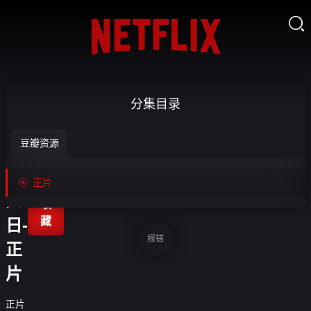

生
分集目录
于
豆瓣资源
七
月

正片

四
收
藏
日-
报错
正
片
正片