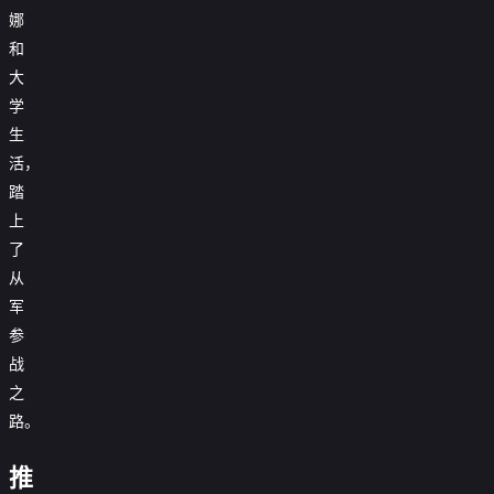
娜
和
大
学
生
活，
踏
上
了
从
军
参
战
之
路。
推
普
南
精
通