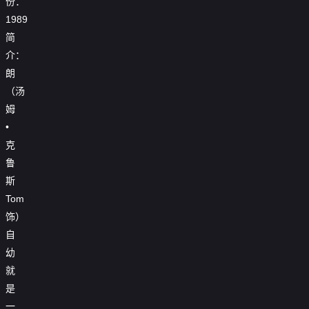
份：
1989
简
介：
朗
（汤
姆
•
克
鲁
斯
Tom
饰）
自
幼
就
是
一