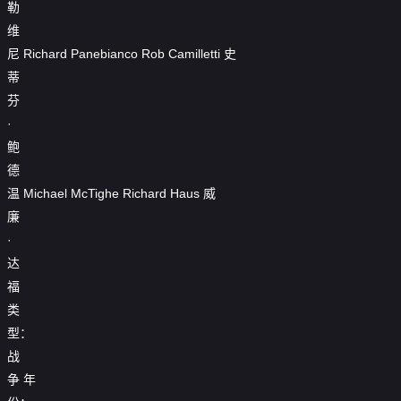
勒
维
尼
Richard
Panebianco
Rob
Camilletti
史
蒂
芬
·
鲍
德
温
Michael
McTighe
Richard
Haus
威
廉
·
达
福
类
型：
战
争
年