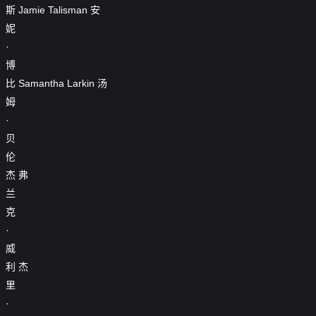
斯
Jamie
Talisman
安
妮
·
博
比
Samantha
Larkin
汤
姆
·
贝
伦
杰
弗
兰
克
·
威
利
杰
里
·