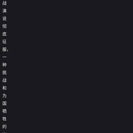
战
演
说
彻
底
征
服，
一
种
挑
战
和
为
国
牺
牲
的