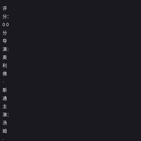
评
分：
0.0
分
导
演：
奥
利
佛
·
斯
通
主
演：
汤
姆
·