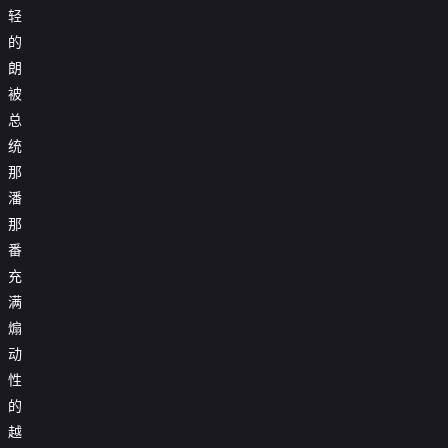
轻
的
朗
被
总
统
那
潘
那
番
充
满
煽
动
性
的
越