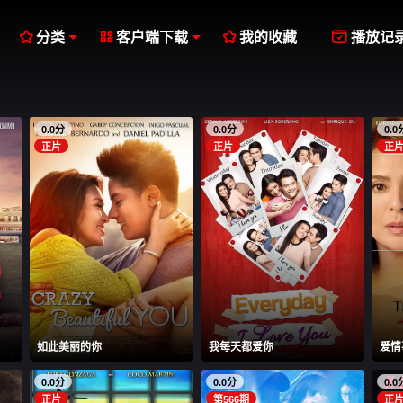




分类
客户端下载
我的收藏
播放记
0.0分
0.0分
0.0
正片
正片
正
如此美丽的你
我每天都爱你
爱情
0.0分
0.0分
0.0
正片
第566期
正