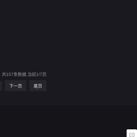
共157条数据,当前1/7页
下一页
尾页