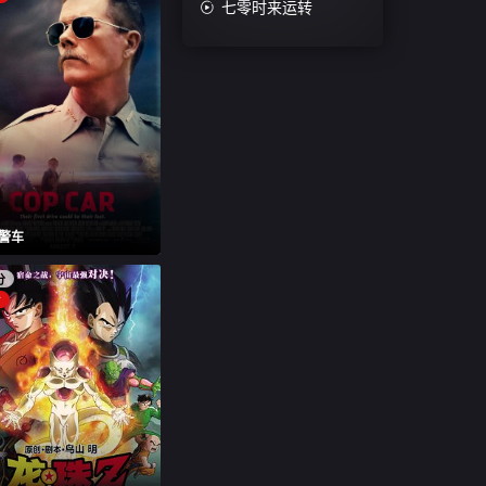

七零时来运转
警车
分
片