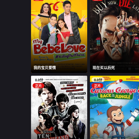
我的宝贝爱情
现在买以后死
0.0分
0.0分
正片
正片