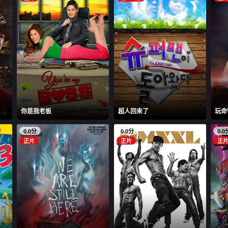
你是我老板
超人回来了
玩命
0.0分
0.0分
0.0
正片
正片
正