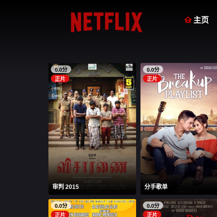

主页
0.0分
0.0分
正片
正片
审判 2015
分手歌单
0.0分
0.0分
正片
正片