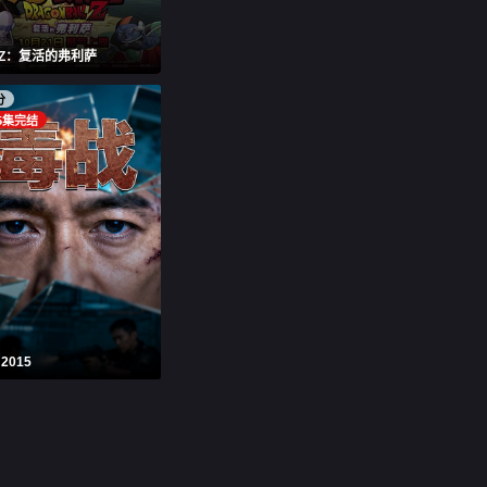
Z：复活的弗利萨
分
5集完结
2015