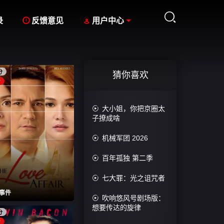



录
反馈意见
用户中心
分
猜你喜欢
片

大小姐，你把京圈太
子撩成啥

机械军团 2026

百年孤独 第二季

七大罪：光之诅咒者
事件

吹响悠风号剧场版：
想要传达的旋律
分
片