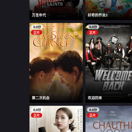
万圣年代
好奇的乔治3
0.0分
0.0分
正片
正片
第二次机会
欢迎回来
0.0分
0.0分
正片
正片