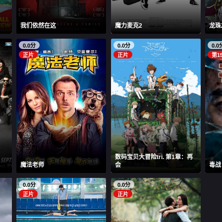
我们依然在这
魔力麦克2
龙珠
0.0分
0.0分
0.0
正片
正片
第1
数码宝贝大冒险tri. 第1章：再
魔法老师
会
毒战 
0.0分
0.0分
正片
正片