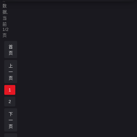
数
据,
当
前
1/2
页
首
页
上
一
页
1
2
下
一
页