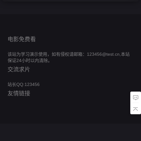
电影免费看
该站为学习演示使用，如有侵权请邮箱：123456@test.cn,本站
保证24小时以内清除。
交流求片
站长QQ:123456
友情链接