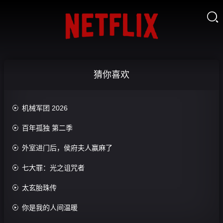

猜你喜欢

机械军团 2026

百年孤独 第二季

外室进门后，侯府夫人赢麻了
暂
无

七大罪：光之诅咒者
数
据

太玄胎珠传

你是我的人间温暖