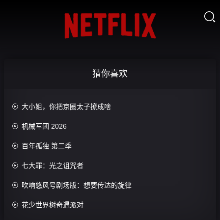
你

的
眼
关
睛
八
在
死
战
追
亡
队
问
之
2012
球
0.0
猜你喜欢
0.0
分
0.0
分
正
分
正
片
正
片
片

大小姐，你把京圈太子撩成啥

机械军团 2026

百年孤独 第二季

七大罪：光之诅咒者

吹响悠风号剧场版：想要传达的旋律

花少世界树奇遇派对