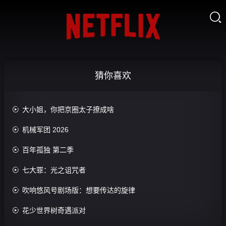
国

需
郭
要
可
小
我
爱
宝
们
的
和
的
中
周
时
国
老
候
财
0.0
猜你喜欢
0.0
分
0.0
分
正
分
第
片
第
4
46
集

大小姐，你把京圈太子撩成啥
集
完
结

机械军团 2026

百年孤独 第二季

七大罪：光之诅咒者

吹响悠风号剧场版：想要传达的旋律

花少世界树奇遇派对