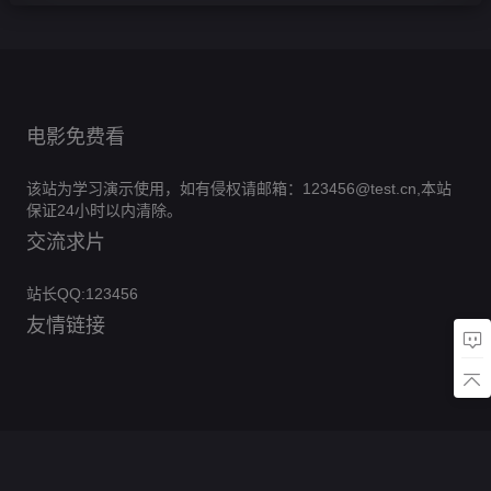
电影免费看
该站为学习演示使用，如有侵权请邮箱：123456@test.cn,本站
保证24小时以内清除。
交流求片
站长QQ:123456
友情链接